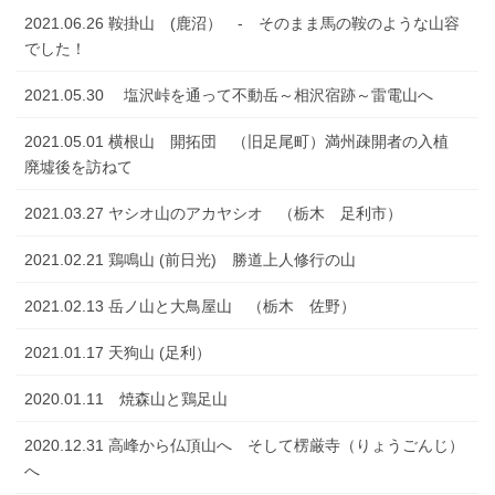
2021.06.26 鞍掛山 (鹿沼） - そのまま馬の鞍のような山容
でした！
2021.05.30 塩沢峠を通って不動岳～相沢宿跡～雷電山へ
2021.05.01 横根山 開拓団 （旧足尾町）満州疎開者の入植
廃墟後を訪ねて
2021.03.27 ヤシオ山のアカヤシオ （栃木 足利市）
2021.02.21 鶏鳴山 (前日光) 勝道上人修行の山
2021.02.13 岳ノ山と大鳥屋山 （栃木 佐野）
2021.01.17 天狗山 (足利）
2020.01.11 焼森山と鶏足山
2020.12.31 高峰から仏頂山へ そして楞厳寺（りょうごんじ）
へ