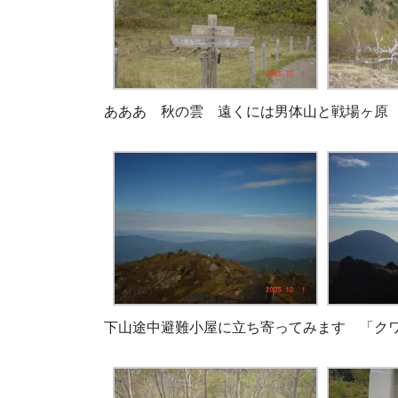
あああ 秋の雲 遠くには男体山と戦場ヶ原
下山途中避難小屋に立ち寄ってみます 「クワ」