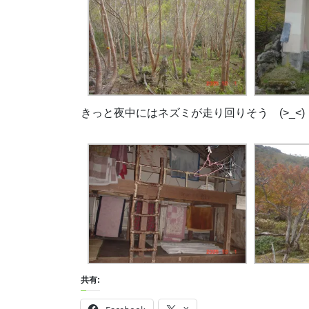
きっと夜中にはネズミが走り回りそう (>_
共有: