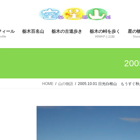
コ
ナ
ン
ビ
テ
ゲ
ン
ー
フィール
栃木百名山
栃木の古道歩き
栃木の峠を歩く
星の
ツ
シ
ofile
峠MAPと記録
Star
へ
ョ
ス
ン
キ
に
20
ッ
移
プ
動
HOME
山の物語
2005.10.01 日光白根山 もうすぐ