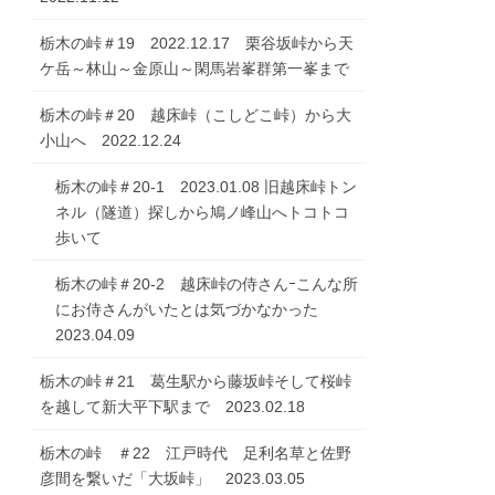
栃木の峠＃19 2022.12.17 栗谷坂峠から天
ケ岳～林山～金原山～閑馬岩峯群第一峯まで
栃木の峠＃20 越床峠（こしどこ峠）から大
小山へ 2022.12.24
栃木の峠＃20-1 2023.01.08 旧越床峠トン
ネル（隧道）探しから鳩ノ峰山へトコトコ
歩いて
栃木の峠＃20-2 越床峠の侍さんｰこんな所
にお侍さんがいたとは気づかなかった
2023.04.09
栃木の峠＃21 葛生駅から藤坂峠そして桜峠
を越して新大平下駅まで 2023.02.18
栃木の峠 ＃22 江戸時代 足利名草と佐野
彦間を繋いだ「大坂峠」 2023.03.05