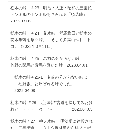
栃木の峠 ＃23 明治・大正・昭和の三世代
トンネルのトンネルを見られる「須花峠」
2023.03.05
栃木の峠 ＃24 花木峠 群馬梅田と栃木の
花木集落を繋ぐ峠。 そして多高山へトコト
コ。（2023年3月11日）
栃木の峠 ＃25 名前の分からない峠 ｰ
佐野の閑馬と彦馬を繋いだ峠 2023.04.01
栃木の峠＃25-1 名前の分からない峠は
「毛野坂」と呼ばれる峠でした。
2023.04.09
栃木の峠 ＃26 近沢峠の古道を探してみたけ
れど ・・・ <(_ _)> ・・・ 2023.04.09
栃木の峠＃27 桃ノ木峠 明治期に建設され
た「三島街道」 ウトウ沢林道から桃ノ木峠