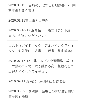
2020.09.13 赤城の長七郎山と地蔵岳 - 関
東平野を覆う雲海
2020.01.13富士山と山中湖
2020.08.16-17 五竜岳 一泊二日テント泊
天の川がきれいだったよ～
山の本（ガイドブック・アルパインクライミ
ング・海外登山・古書・一般書・登山教本）
2019.07.17-18 北アルプス小蓮華岳 坂の
上の雲のロケ地 咲き乱れる高山植物そして
出迎えてくれたライチョウ
2019.09.11 奥秩父 宗四郎山と赤岩岳
2020.08.02 新潟県 苗場山の青い空と白い
雲を映す池塘