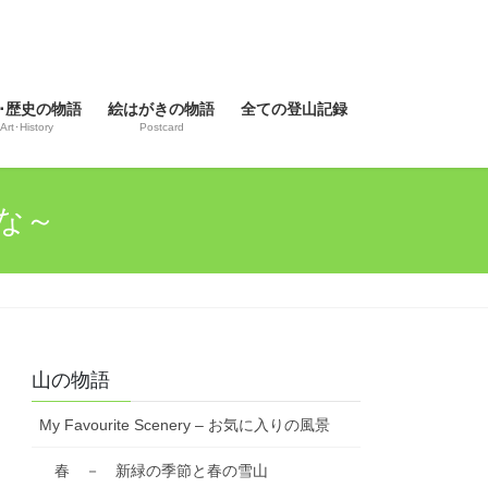
･歴史の物語
絵はがきの物語
全ての登山記録
Art･History
Postcard
かな～
山の物語
My Favourite Scenery – お気に入りの風景
春 － 新緑の季節と春の雪山