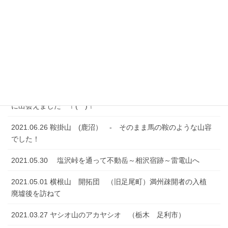
2021.07.24 村檜神社から京路戸峠経由して諏訪岳へ登ってき
ました (^^)
2021.07.17 御澤金剛峡 （奥日光）
2021.07.10 男抱山・富士山・半蔵山・羽黒山 （宇都宮）
2021.06.27 二股山（鹿沼）ー 特別天然記念物ニホンカモシカ
に出会えました ！(^^)！
2021.06.26 鞍掛山 (鹿沼） - そのまま馬の鞍のような山容
でした！
2021.05.30 塩沢峠を通って不動岳～相沢宿跡～雷電山へ
2021.05.01 横根山 開拓団 （旧足尾町）満州疎開者の入植
廃墟後を訪ねて
2021.03.27 ヤシオ山のアカヤシオ （栃木 足利市）