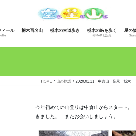
コ
ナ
ン
ビ
テ
ゲ
ン
ー
フィール
栃木百名山
栃木の古道歩き
栃木の峠を歩く
星の
ツ
シ
ofile
峠MAPと記録
Star
へ
ョ
ス
ン
キ
に
ッ
移
プ
動
HOME
山の物語
2020.01.11 中倉山 足尾 栃木
今年初めての山登りは中倉山からスタート。
きました。 またお会いしましょう。