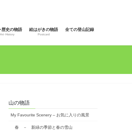
･歴史の物語
絵はがきの物語
全ての登山記録
Art･History
Postcard
山の物語
My Favourite Scenery – お気に入りの風景
春 － 新緑の季節と春の雪山