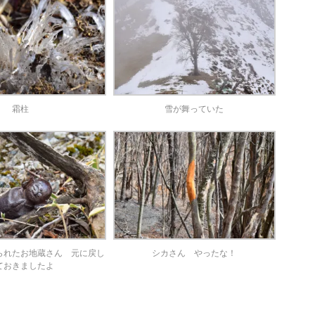
霜柱
雪が舞っていた
られたお地蔵さん 元に戻し
シカさん やったな！
ておきましたよ