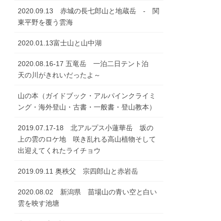
2020.09.13 赤城の長七郎山と地蔵岳 - 関
東平野を覆う雲海
2020.01.13富士山と山中湖
2020.08.16-17 五竜岳 一泊二日テント泊
天の川がきれいだったよ～
山の本（ガイドブック・アルパインクライミ
ング・海外登山・古書・一般書・登山教本）
2019.07.17-18 北アルプス小蓮華岳 坂の
上の雲のロケ地 咲き乱れる高山植物そして
出迎えてくれたライチョウ
2019.09.11 奥秩父 宗四郎山と赤岩岳
2020.08.02 新潟県 苗場山の青い空と白い
雲を映す池塘