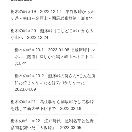
栃木の峠＃19 2022.12.17 栗谷坂峠から天
ケ岳～林山～金原山～閑馬岩峯群第一峯まで
栃木の峠＃20 越床峠（こしどこ峠）から大
小山へ 2022.12.24
栃木の峠＃20-1 2023.01.08 旧越床峠トン
ネル（隧道）探しから鳩ノ峰山へトコトコ
歩いて
栃木の峠＃20-2 越床峠の侍さんｰこんな所
にお侍さんがいたとは気づかなかった
2023.04.09
栃木の峠＃21 葛生駅から藤坂峠そして桜峠
を越して新大平下駅まで 2023.02.18
栃木の峠 ＃22 江戸時代 足利名草と佐野
彦間を繋いだ「大坂峠」 2023.03.05