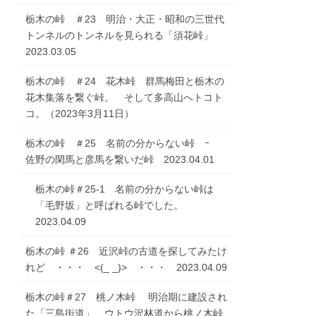
栃木の峠 ＃23 明治・大正・昭和の三世代
トンネルのトンネルを見られる「須花峠」
2023.03.05
栃木の峠 ＃24 花木峠 群馬梅田と栃木の
花木集落を繋ぐ峠。 そして多高山へトコト
コ。（2023年3月11日）
栃木の峠 ＃25 名前の分からない峠 ｰ
佐野の閑馬と彦馬を繋いだ峠 2023.04.01
栃木の峠＃25-1 名前の分からない峠は
「毛野坂」と呼ばれる峠でした。
2023.04.09
栃木の峠 ＃26 近沢峠の古道を探してみたけ
れど ・・・ <(_ _)> ・・・ 2023.04.09
栃木の峠＃27 桃ノ木峠 明治期に建設され
た「三島街道」 ウトウ沢林道から桃ノ木峠