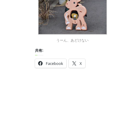
うーん、あどけない
共有:
Facebook
X