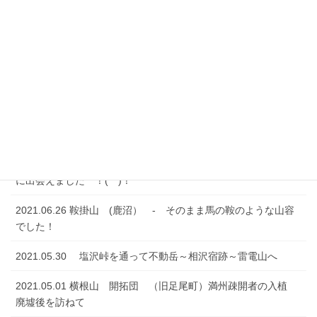
2021.08.07 行道山から両崖山へ（足利）
2021.07.24 村檜神社から京路戸峠経由して諏訪岳へ登ってき
ました (^^)
2021.07.17 御澤金剛峡 （奥日光）
2021.07.10 男抱山・富士山・半蔵山・羽黒山 （宇都宮）
2021.06.27 二股山（鹿沼）ー 特別天然記念物ニホンカモシカ
に出会えました ！(^^)！
2021.06.26 鞍掛山 (鹿沼） - そのまま馬の鞍のような山容
でした！
2021.05.30 塩沢峠を通って不動岳～相沢宿跡～雷電山へ
2021.05.01 横根山 開拓団 （旧足尾町）満州疎開者の入植
廃墟後を訪ねて