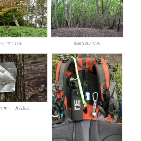
もうすぐ紅葉
素敵な森だなあ
です！ 舟石新道