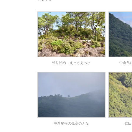
登り始め えっさえっさ
中倉岳
中倉尾根の孤高のぶな
仁田