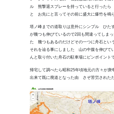
ル 熊撃退スプレーを持っていると行ったら 彼
と お先にと言ってその前に盛大に爆竹を鳴
塔ノ峰までの道取りは意外にシンプル ひた
が幾つも伸びているので2回も間違ってしまった
た 幾つもあるのだけどその一つに舟石とい
それを辿る事にしました 山の中腹を伸びて
んと取り付いた舟石の駐車場にピンポイント
帰宅して調べたら昭和25年頃地元の方々が庚
出来て既に廃道となった由 さぞ苦労された