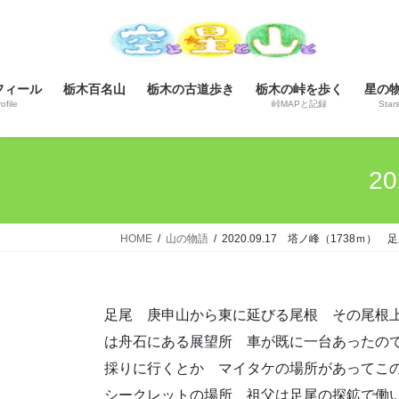
コ
ナ
ン
ビ
テ
ゲ
ン
ー
フィール
栃木百名山
栃木の古道歩き
栃木の峠を歩く
星の
ツ
シ
ofile
峠MAPと記録
Star
へ
ョ
ス
ン
キ
に
2
ッ
移
プ
動
HOME
山の物語
2020.09.17 塔ノ峰（1738ｍ）
足尾 庚申山から東に延びる尾根 その尾根上
は舟石にある展望所 車が既に一台あったの
採りに行くとか マイタケの場所があってこ
シークレットの場所 祖父は足尾の探鉱で働