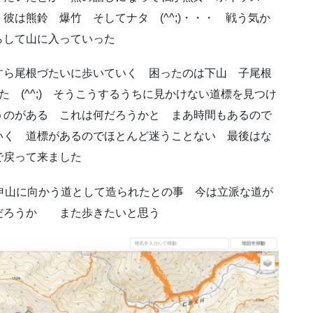
は熊鈴 爆竹 そしてナタ (^^;)・・・ 戦う気か
らして山に入っていった
すら尾根づたいに歩いていく 困ったのは下山 子尾根
 (^^;) そうこうするうちに見かけない道標を見つけ
うのがある これは何だろうかと まあ時間もあるので
いく 道標があるのでほとんど迷うことない 最後はな
で戻って来ました
申山に向かう道として造られたとの事 今は立派な道が
だろうか また歩きたいと思う