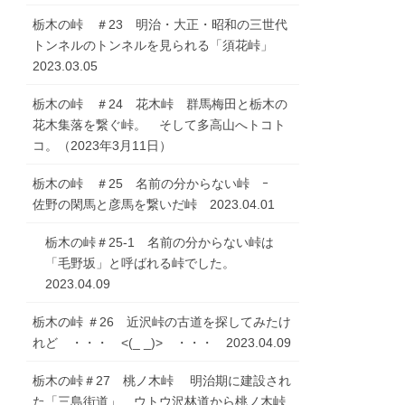
栃木の峠 ＃23 明治・大正・昭和の三世代
トンネルのトンネルを見られる「須花峠」
2023.03.05
栃木の峠 ＃24 花木峠 群馬梅田と栃木の
花木集落を繋ぐ峠。 そして多高山へトコト
コ。（2023年3月11日）
栃木の峠 ＃25 名前の分からない峠 ｰ
佐野の閑馬と彦馬を繋いだ峠 2023.04.01
栃木の峠＃25-1 名前の分からない峠は
「毛野坂」と呼ばれる峠でした。
2023.04.09
栃木の峠 ＃26 近沢峠の古道を探してみたけ
れど ・・・ <(_ _)> ・・・ 2023.04.09
栃木の峠＃27 桃ノ木峠 明治期に建設され
た「三島街道」 ウトウ沢林道から桃ノ木峠