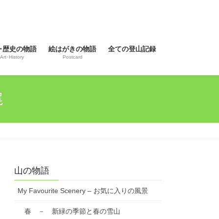
･歴史の物語
絵はがきの物語
全ての登山記録
Art･History
Postcard
足尾
山の物語
My Favourite Scenery – お気に入りの風景
春 － 新緑の季節と春の雪山