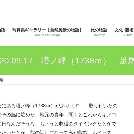
物語
写真集ギャラリー【自然風景の物語】
旅の物語
文化･芸術
s
Nature Landscape
Journey
Culture･
020.09.17 塔ノ峰（1738ｍ） 
 足尾
にある塔ノ峰（1738ｍ）があります 取り付いたの
でその脇に駐めた 地元の青年 聞くとこれからキノコ
の日なんだそうな ちょうど収穫のタイミングだとかで
いたいたとか 熊の話しになって私が熊鈴 ホイッス