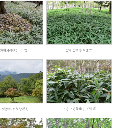
意味不明な (^^;)
ごそごそ歩きます
トがはれそうな感じ
ごそごそ前進して帰還