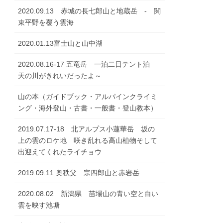
2020.09.13 赤城の長七郎山と地蔵岳 - 関
東平野を覆う雲海
2020.01.13富士山と山中湖
2020.08.16-17 五竜岳 一泊二日テント泊
天の川がきれいだったよ～
山の本（ガイドブック・アルパインクライミ
ング・海外登山・古書・一般書・登山教本）
2019.07.17-18 北アルプス小蓮華岳 坂の
上の雲のロケ地 咲き乱れる高山植物そして
出迎えてくれたライチョウ
2019.09.11 奥秩父 宗四郎山と赤岩岳
2020.08.02 新潟県 苗場山の青い空と白い
雲を映す池塘