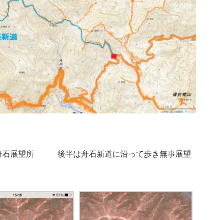
は舟石展望所 後半は舟石新道に沿って歩き無事展望