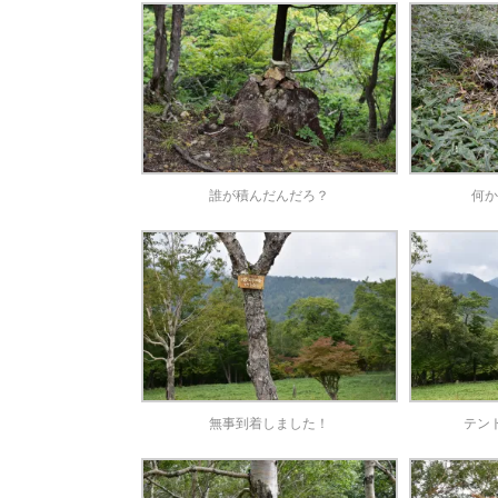
誰が積んだんだろ？
何か
無事到着しました！
テン