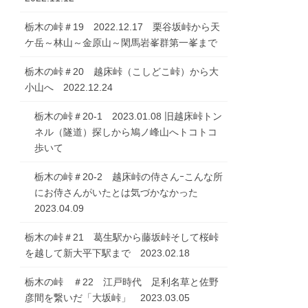
栃木の峠＃19 2022.12.17 栗谷坂峠から天
ケ岳～林山～金原山～閑馬岩峯群第一峯まで
栃木の峠＃20 越床峠（こしどこ峠）から大
小山へ 2022.12.24
栃木の峠＃20-1 2023.01.08 旧越床峠トン
ネル（隧道）探しから鳩ノ峰山へトコトコ
歩いて
栃木の峠＃20-2 越床峠の侍さんｰこんな所
にお侍さんがいたとは気づかなかった
2023.04.09
栃木の峠＃21 葛生駅から藤坂峠そして桜峠
を越して新大平下駅まで 2023.02.18
栃木の峠 ＃22 江戸時代 足利名草と佐野
彦間を繋いだ「大坂峠」 2023.03.05