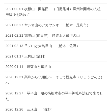
2021.05.01 横根山 開拓団 （旧足尾町）満州疎開者の入植
廃墟後を訪ねて
2021.03.27 ヤシオ山のアカヤシオ （栃木 足利市）
2021.02.21 鶏鳴山 (前日光) 勝道上人修行の山
2021.02.13 岳ノ山と大鳥屋山 （栃木 佐野）
2021.01.17 天狗山 (足利）
2020.01.11 焼森山と鶏足山
2020.12.31 高峰から仏頂山へ そして楞厳寺（りょうごんじ）
へ
2020.12.27 琴平山 蔵の街栃木市の琴平神社を訪ねて来まし
た
2020.12.26 三床山 （佐野）