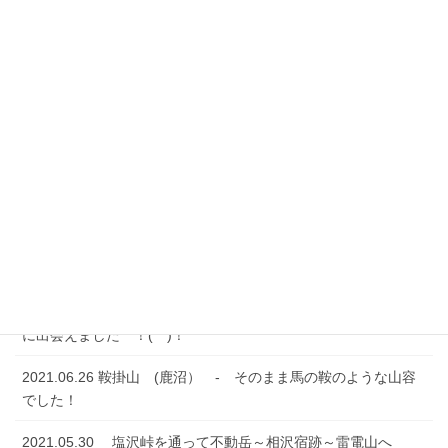
2021.08.19 高山から戦場ヶ原 そして男体山古薙へトコトコ
2021.08.09 石尊山から深高山へ （足利）
2021.08.07 行道山から両崖山へ（足利）
2021.07.24 村檜神社から京路戸峠経由して諏訪岳へ登ってき
ました (^^)
2021.07.17 御澤金剛峡 （奥日光）
2021.07.10 男抱山・富士山・半蔵山・羽黒山 （宇都宮）
2021.06.27 二股山（鹿沼）ー 特別天然記念物ニホンカモシカ
に出会えました ！(^^)！
2021.06.26 鞍掛山 (鹿沼） - そのまま馬の鞍のような山容
でした！
2021.05.30 塩沢峠を通って不動岳～相沢宿跡～雷電山へ