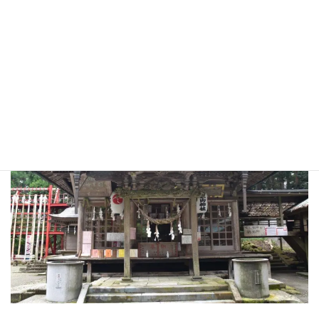
2021.08.29 宇都宮羽黒山の秋海棠が咲いていま
した | 空と星と山と (acchidayo.com)