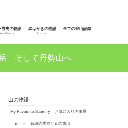
･歴史の物語
絵はがきの物語
全ての登山記録
Art･History
Postcard
鈴ヶ岳 そして丹勢山へ
山の物語
My Favourite Scenery – お気に入りの風景
春 － 新緑の季節と春の雪山