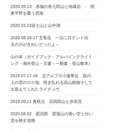
2020.09.13 赤城の長七郎山と地蔵岳 - 関
東平野を覆う雲海
2020.01.13富士山と山中湖
2020.08.16-17 五竜岳 一泊二日テント泊
天の川がきれいだったよ～
山の本（ガイドブック・アルパインクライミ
ング・海外登山・古書・一般書・登山教本）
2019.07.17-18 北アルプス小蓮華岳 坂の
上の雲のロケ地 咲き乱れる高山植物そして
出迎えてくれたライチョウ
2019.09.11 奥秩父 宗四郎山と赤岩岳
2020.08.02 新潟県 苗場山の青い空と白い
雲を映す池塘