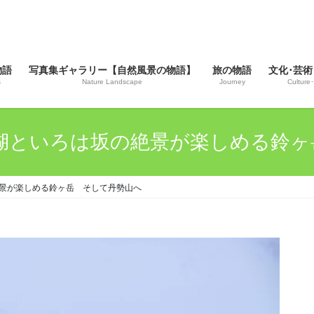
物語
写真集ギャラリー【自然風景の物語】
旅の物語
文化･芸術
s
Nature Landscape
Journey
Culture･
 中禅寺湖といろは坂の絶景が楽しめる
坂の絶景が楽しめる鈴ヶ岳 そして丹勢山へ