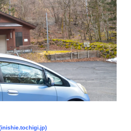
↓
e.tochigi.jp)