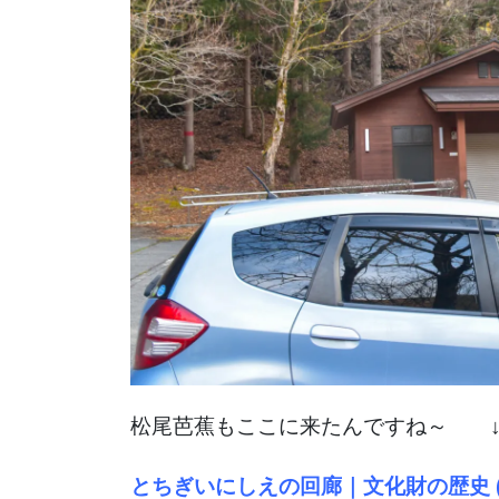
松尾芭蕉もここに来たんですね～ 
とちぎいにしえの回廊｜文化財の歴史 (inishi