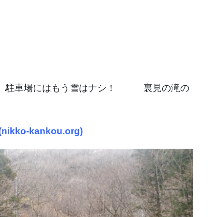
。 駐車場にはもう雪はナシ！ 裏見の滝の
o-kankou.org)