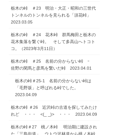
栃木の峠 ＃23 明治・大正・昭和の三世代
トンネルのトンネルを見られる「須花峠」
2023.03.05
栃木の峠 ＃24 花木峠 群馬梅田と栃木の
花木集落を繋ぐ峠。 そして多高山へトコト
コ。（2023年3月11日）
栃木の峠 ＃25 名前の分からない峠 ｰ
佐野の閑馬と彦馬を繋いだ峠 2023.04.01
栃木の峠＃25-1 名前の分からない峠は
「毛野坂」と呼ばれる峠でした。
2023.04.09
栃木の峠 ＃26 近沢峠の古道を探してみたけ
れど ・・・ <(_ _)> ・・・ 2023.04.09
栃木の峠＃27 桃ノ木峠 明治期に建設され
た「三島街道」 ウトウ沢林道から桃ノ木峠