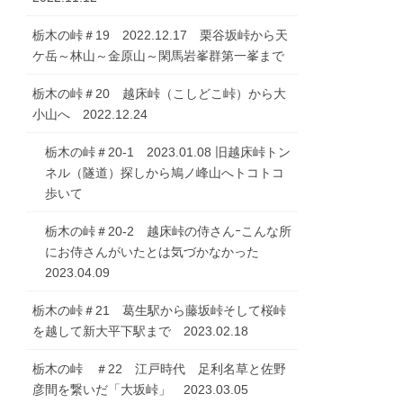
栃木の峠＃19 2022.12.17 栗谷坂峠から天
ケ岳～林山～金原山～閑馬岩峯群第一峯まで
栃木の峠＃20 越床峠（こしどこ峠）から大
小山へ 2022.12.24
栃木の峠＃20-1 2023.01.08 旧越床峠トン
ネル（隧道）探しから鳩ノ峰山へトコトコ
歩いて
栃木の峠＃20-2 越床峠の侍さんｰこんな所
にお侍さんがいたとは気づかなかった
2023.04.09
栃木の峠＃21 葛生駅から藤坂峠そして桜峠
を越して新大平下駅まで 2023.02.18
栃木の峠 ＃22 江戸時代 足利名草と佐野
彦間を繋いだ「大坂峠」 2023.03.05