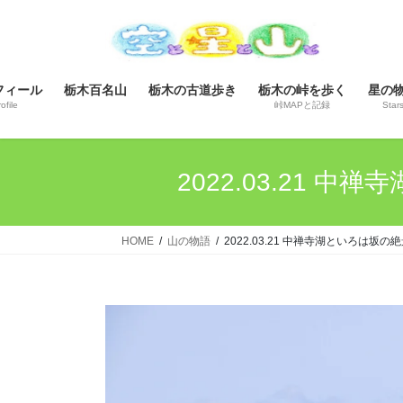
コ
ナ
ン
ビ
テ
ゲ
ン
ー
フィール
栃木百名山
栃木の古道歩き
栃木の峠を歩く
星の
ツ
シ
ofile
峠MAPと記録
Star
へ
ョ
ス
ン
キ
に
2022.03.21
ッ
移
プ
動
HOME
山の物語
2022.03.21 中禅寺湖といろは