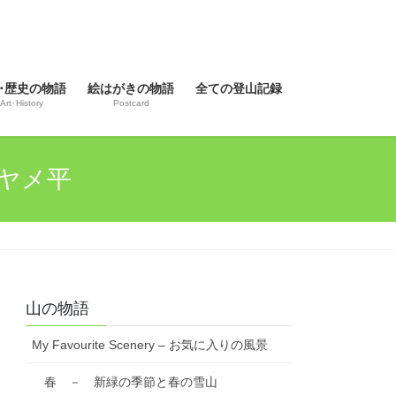
･歴史の物語
絵はがきの物語
全ての登山記録
Art･History
Postcard
アヤメ平
山の物語
My Favourite Scenery – お気に入りの風景
春 － 新緑の季節と春の雪山