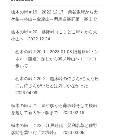
栃木の峠＃19 2022.12.17 栗谷坂峠から天
ケ岳～林山～金原山～閑馬岩峯群第一峯まで
栃木の峠＃20 越床峠（こしどこ峠）から大
小山へ 2022.12.24
栃木の峠＃20-1 2023.01.08 旧越床峠トン
ネル（隧道）探しから鳩ノ峰山へトコトコ
歩いて
栃木の峠＃20-2 越床峠の侍さんｰこんな所
にお侍さんがいたとは気づかなかった
2023.04.09
栃木の峠＃21 葛生駅から藤坂峠そして桜峠
を越して新大平下駅まで 2023.02.18
栃木の峠 ＃22 江戸時代 足利名草と佐野
彦間を繋いだ「大坂峠」 2023.03.05