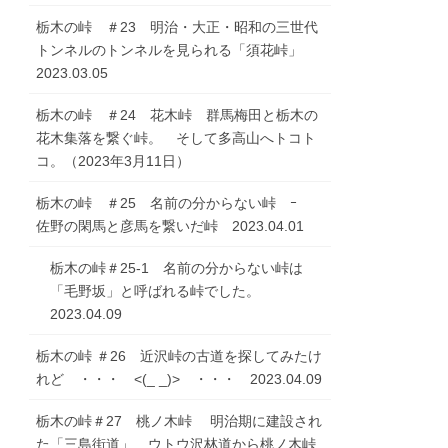
栃木の峠 ＃23 明治・大正・昭和の三世代
トンネルのトンネルを見られる「須花峠」
2023.03.05
栃木の峠 ＃24 花木峠 群馬梅田と栃木の
花木集落を繋ぐ峠。 そして多高山へトコト
コ。（2023年3月11日）
栃木の峠 ＃25 名前の分からない峠 ｰ
佐野の閑馬と彦馬を繋いだ峠 2023.04.01
栃木の峠＃25-1 名前の分からない峠は
「毛野坂」と呼ばれる峠でした。
2023.04.09
栃木の峠 ＃26 近沢峠の古道を探してみたけ
れど ・・・ <(_ _)> ・・・ 2023.04.09
栃木の峠＃27 桃ノ木峠 明治期に建設され
た「三島街道」 ウトウ沢林道から桃ノ木峠