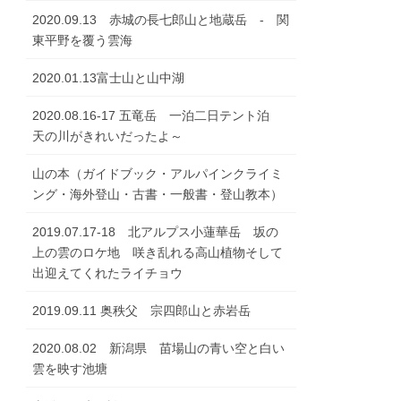
2020.09.13 赤城の長七郎山と地蔵岳 - 関
東平野を覆う雲海
2020.01.13富士山と山中湖
2020.08.16-17 五竜岳 一泊二日テント泊
天の川がきれいだったよ～
山の本（ガイドブック・アルパインクライミ
ング・海外登山・古書・一般書・登山教本）
2019.07.17-18 北アルプス小蓮華岳 坂の
上の雲のロケ地 咲き乱れる高山植物そして
出迎えてくれたライチョウ
2019.09.11 奥秩父 宗四郎山と赤岩岳
2020.08.02 新潟県 苗場山の青い空と白い
雲を映す池塘