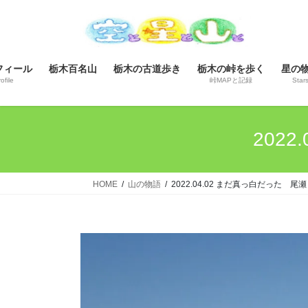
コ
ナ
ン
ビ
テ
ゲ
ン
ー
フィール
栃木百名山
栃木の古道歩き
栃木の峠を歩く
星の
ツ
シ
ofile
峠MAPと記録
Star
へ
ョ
ス
ン
キ
に
202
ッ
移
プ
動
HOME
山の物語
2022.04.02 まだ真っ白だった 