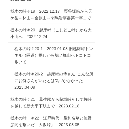
栃木の峠＃19 2022.12.17 栗谷坂峠から天
ケ岳～林山～金原山～閑馬岩峯群第一峯まで
栃木の峠＃20 越床峠（こしどこ峠）から大
小山へ 2022.12.24
栃木の峠＃20-1 2023.01.08 旧越床峠トン
ネル（隧道）探しから鳩ノ峰山へトコトコ
歩いて
栃木の峠＃20-2 越床峠の侍さんｰこんな所
にお侍さんがいたとは気づかなかった
2023.04.09
栃木の峠＃21 葛生駅から藤坂峠そして桜峠
を越して新大平下駅まで 2023.02.18
栃木の峠 ＃22 江戸時代 足利名草と佐野
彦間を繋いだ「大坂峠」 2023.03.05