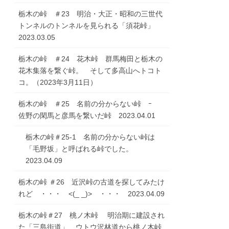
栃木の峠 ＃23 明治・大正・昭和の三世代
トンネルのトンネルを見られる「須花峠」
2023.03.05
栃木の峠 ＃24 花木峠 群馬梅田と栃木の
花木集落を繋ぐ峠。 そして多高山へトコト
コ。（2023年3月11日）
栃木の峠 ＃25 名前の分からない峠 ｰ
佐野の閑馬と彦馬を繋いだ峠 2023.04.01
栃木の峠＃25-1 名前の分からない峠は
「毛野坂」と呼ばれる峠でした。
2023.04.09
栃木の峠 ＃26 近沢峠の古道を探してみたけ
れど ・・・ <(_ _)> ・・・ 2023.04.09
栃木の峠＃27 桃ノ木峠 明治期に建設され
た「三島街道」 ウトウ沢林道から桃ノ木峠