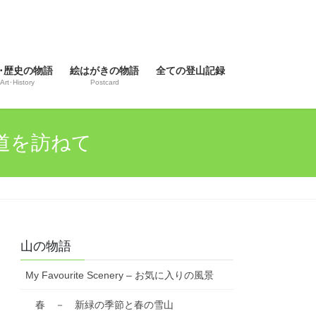
･歴史の物語
絵はがきの物語
全ての登山記録
Art･History
Postcard
古道を訪ねて
山の物語
My Favourite Scenery – お気に入りの風景
春 － 新緑の季節と春の雪山