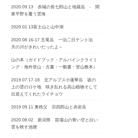
2020.09.13 赤城の長七郎山と地蔵岳 - 関
東平野を覆う雲海
2020.01.13富士山と山中湖
2020.08.16-17 五竜岳 一泊二日テント泊
天の川がきれいだったよ～
山の本（ガイドブック・アルパインクライミ
ング・海外登山・古書・一般書・登山教本）
2019.07.17-18 北アルプス小蓮華岳 坂の
上の雲のロケ地 咲き乱れる高山植物そして
出迎えてくれたライチョウ
2019.09.11 奥秩父 宗四郎山と赤岩岳
2020.08.02 新潟県 苗場山の青い空と白い
雲を映す池塘