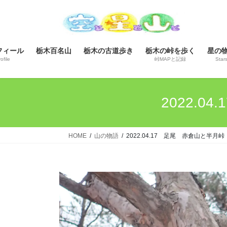
コ
ナ
ン
ビ
テ
ゲ
ン
ー
フィール
栃木百名山
栃木の古道歩き
栃木の峠を歩く
星の
ツ
シ
ofile
峠MAPと記録
Star
へ
ョ
ス
ン
キ
に
2022.
ッ
移
プ
動
HOME
山の物語
2022.04.17 足尾 赤倉山と半