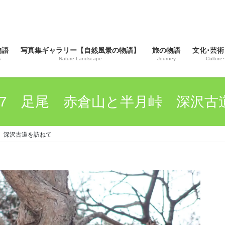
物語
写真集ギャラリー【自然風景の物語】
旅の物語
文化･芸術
s
Nature Landscape
Journey
Culture･
04.17 足尾 赤倉山と半月峠 深沢
月峠 深沢古道を訪ねて