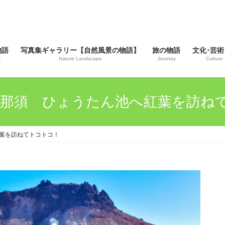
物語
写真集ギャラリー【自然風景の物語】
旅の物語
文化･芸術
s
Nature Landscape
Journey
Culture･
0.02 那須 ひょうたん池へ紅葉を訪
へ紅葉を訪ねてトコトコ！