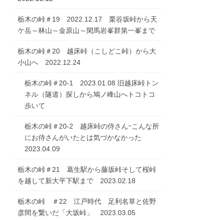
栃木の峠＃19 2022.12.17 栗谷坂峠から天
ケ岳～林山～金原山～閑馬岩峯群第一峯まで
栃木の峠＃20 越床峠（こしどこ峠）から大
小山へ 2022.12.24
栃木の峠＃20-1 2023.01.08 旧越床峠トン
ネル（隧道）探しから鳩ノ峰山へトコトコ
歩いて
栃木の峠＃20-2 越床峠の侍さんｰこんな所
にお侍さんがいたとは気づかなかった
2023.04.09
栃木の峠＃21 葛生駅から藤坂峠そして桜峠
を越して新大平下駅まで 2023.02.18
栃木の峠 ＃22 江戸時代 足利名草と佐野
彦間を繋いだ「大坂峠」 2023.03.05