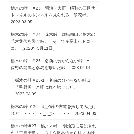
栃木の峠 ＃23 明治・大正・昭和の三世代
トンネルのトンネルを見られる「須花峠」
2023.03.05
栃木の峠 ＃24 花木峠 群馬梅田と栃木の
花木集落を繋ぐ峠。 そして多高山へトコト
コ。（2023年3月11日）
栃木の峠 ＃25 名前の分からない峠 ｰ
佐野の閑馬と彦馬を繋いだ峠 2023.04.01
栃木の峠＃25-1 名前の分からない峠は
「毛野坂」と呼ばれる峠でした。
2023.04.09
栃木の峠 ＃26 近沢峠の古道を探してみたけ
れど ・・・ <(_ _)> ・・・ 2023.04.09
栃木の峠＃27 桃ノ木峠 明治期に建設され
た「三島街道」 ウトウ沢林道から桃ノ木峠