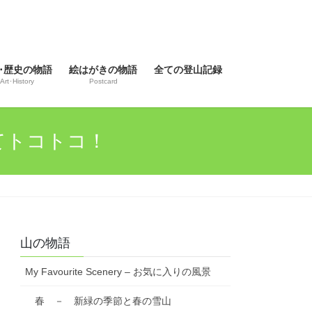
･歴史の物語
絵はがきの物語
全ての登山記録
Art･History
Postcard
ねてトコトコ！
山の物語
My Favourite Scenery – お気に入りの風景
春 － 新緑の季節と春の雪山