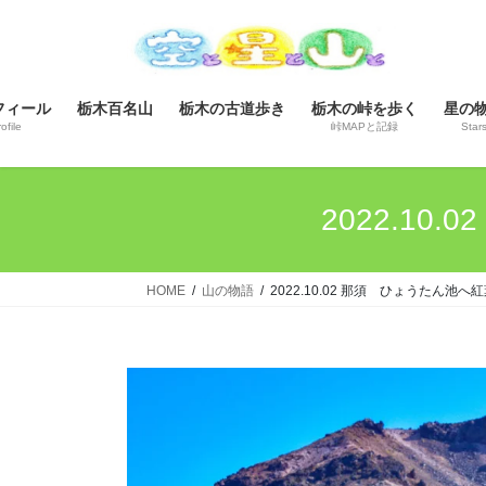
コ
ナ
ン
ビ
テ
ゲ
ン
ー
フィール
栃木百名山
栃木の古道歩き
栃木の峠を歩く
星の
ツ
シ
ofile
峠MAPと記録
Star
へ
ョ
ス
ン
キ
に
2022.1
ッ
移
プ
動
HOME
山の物語
2022.10.02 那須 ひょうたん池