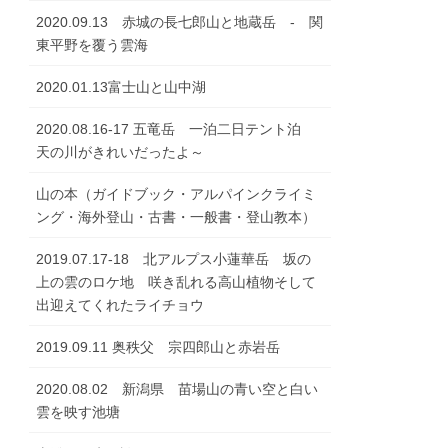
2020.09.13 赤城の長七郎山と地蔵岳 - 関
東平野を覆う雲海
2020.01.13富士山と山中湖
2020.08.16-17 五竜岳 一泊二日テント泊
天の川がきれいだったよ～
山の本（ガイドブック・アルパインクライミ
ング・海外登山・古書・一般書・登山教本）
2019.07.17-18 北アルプス小蓮華岳 坂の
上の雲のロケ地 咲き乱れる高山植物そして
出迎えてくれたライチョウ
2019.09.11 奥秩父 宗四郎山と赤岩岳
2020.08.02 新潟県 苗場山の青い空と白い
雲を映す池塘