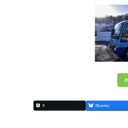
X
Bluesky