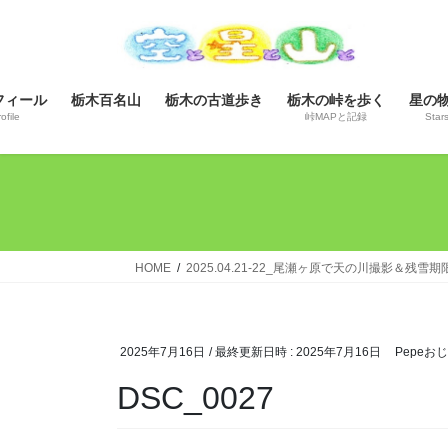
コ
ナ
ン
ビ
テ
ゲ
ン
ー
フィール
栃木百名山
栃木の古道歩き
栃木の峠を歩く
星の
ツ
シ
ofile
峠MAPと記録
Star
へ
ョ
ス
ン
キ
に
ッ
移
プ
動
HOME
2025.04.21-22_尾瀬ヶ原で天の川撮影＆残
2025年7月16日
/ 最終更新日時 :
2025年7月16日
Pepeお
DSC_0027