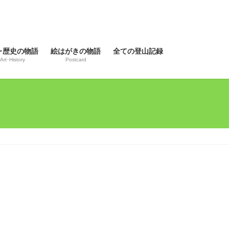
･歴史の物語
絵はがきの物語
全ての登山記録
Art･History
Postcard