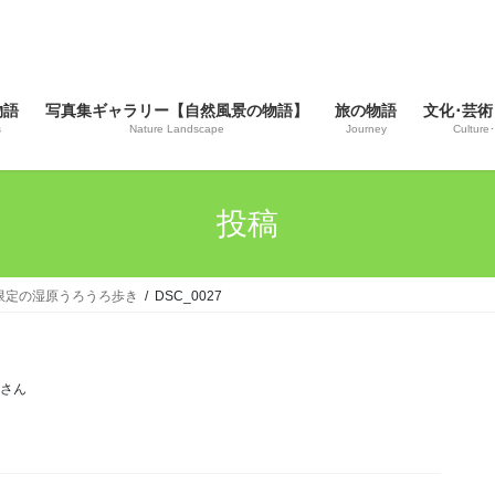
物語
写真集ギャラリー【自然風景の物語】
旅の物語
文化･芸術
s
Nature Landscape
Journey
Culture･
投稿
雪期限定の湿原うろうろ歩き
DSC_0027
じさん