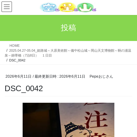
コ
ナ
ン
ビ
テ
ゲ
ン
ー
投稿
ツ
シ
へ
ョ
ス
ン
HOME
キ
に
2025.04.27-05.04_姫路城～大原美術館～備中松山城～岡山天文博物館～鞆の浦温
ッ
移
泉～錦帯橋（7泊8日） １日目
プ
動
DSC_0042
2026年6月11日
/ 最終更新日時 :
2026年6月11日
Pepeおじさん
DSC_0042