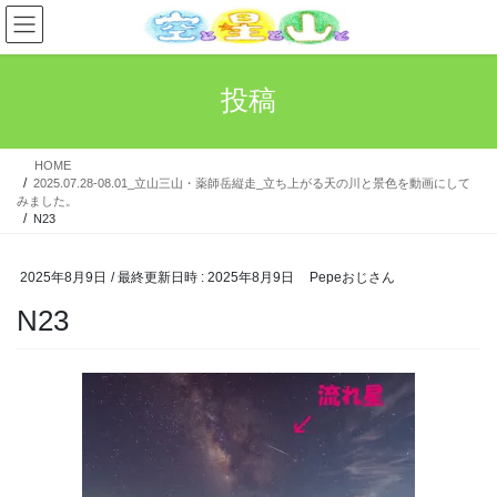
コ
ナ
ン
ビ
テ
ゲ
ン
ー
投稿
ツ
シ
へ
ョ
ス
ン
HOME
キ
に
2025.07.28-08.01_立山三山・薬師岳縦走_立ち上がる天の川と景色を動画にして
ッ
移
みました。
プ
動
N23
2025年8月9日
/ 最終更新日時 :
2025年8月9日
Pepeおじさん
N23