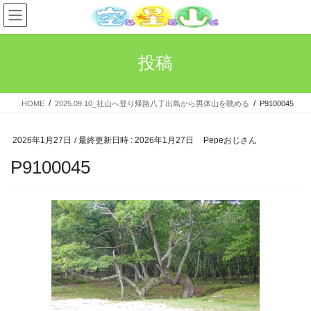
コ
ナ
ン
ビ
テ
ゲ
ン
ー
投稿
ツ
シ
へ
ョ
ス
ン
HOME
2025.09.10_社山へ登り帰路八丁出島から男体山を眺める
P9100045
キ
に
ッ
移
プ
動
2026年1月27日
/ 最終更新日時 :
2026年1月27日
Pepeおじさん
P9100045