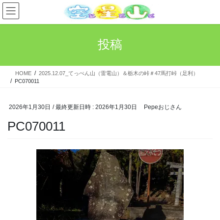
コ
ナ
ン
ビ
テ
ゲ
ン
ー
投稿
ツ
シ
へ
ョ
ス
ン
HOME
2025.12.07_てっぺん山（雷電山）＆栃木の峠＃47馬打峠（足利）
キ
に
PC070011
ッ
移
プ
動
2026年1月30日
/ 最終更新日時 :
2026年1月30日
Pepeおじさん
PC070011