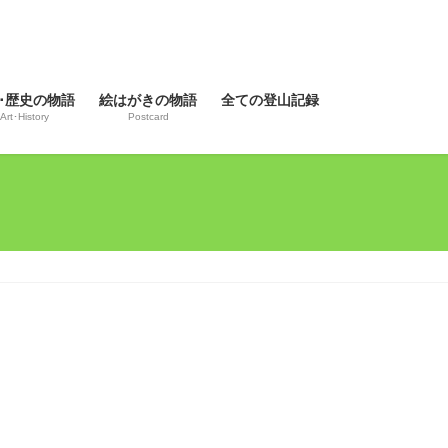
･歴史の物語
絵はがきの物語
全ての登山記録
Art･History
Postcard