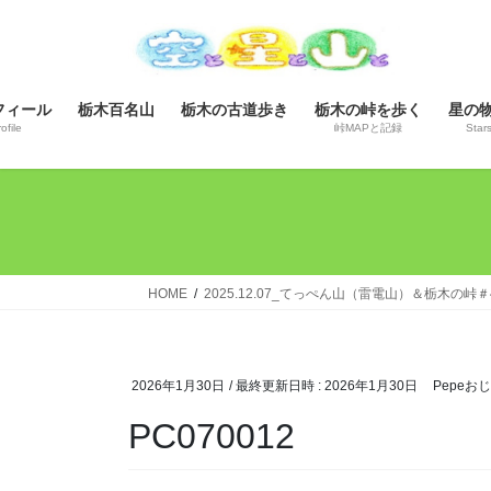
コ
ナ
ン
ビ
テ
ゲ
ン
ー
フィール
栃木百名山
栃木の古道歩き
栃木の峠を歩く
星の
ツ
シ
ofile
峠MAPと記録
Star
へ
ョ
ス
ン
キ
に
ッ
移
プ
動
HOME
2025.12.07_てっぺん山（雷電山）＆栃木の峠
2026年1月30日
/ 最終更新日時 :
2026年1月30日
Pepeお
PC070012