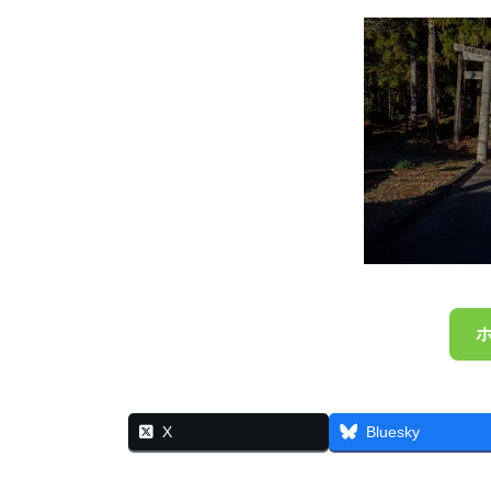
X
Bluesky