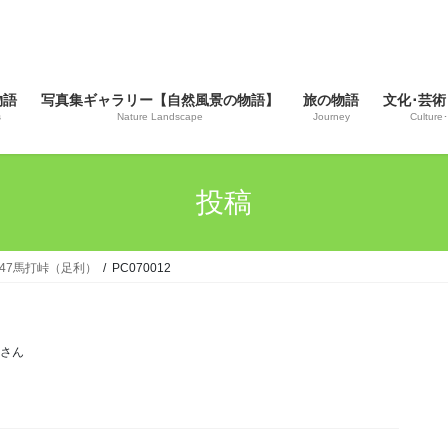
物語
写真集ギャラリー【自然風景の物語】
旅の物語
文化･芸術
s
Nature Landscape
Journey
Culture･
投稿
＃47馬打峠（足利）
PC070012
じさん