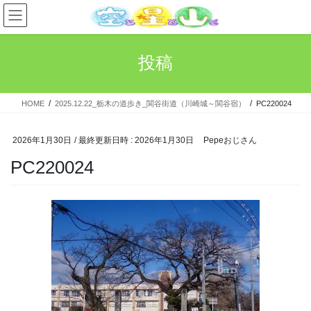
コ
ナ
ン
ビ
テ
ゲ
ン
ー
投稿
ツ
シ
へ
ョ
ス
ン
HOME
2025.12.22_栃木の道歩き_関谷街道（川崎城～関谷宿）
PC220024
キ
に
ッ
移
プ
動
2026年1月30日
/ 最終更新日時 :
2026年1月30日
Pepeおじさん
PC220024