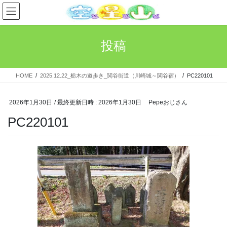
コ
ナ
ン
ビ
テ
ゲ
ン
ー
投稿
ツ
シ
へ
ョ
ス
ン
HOME
2025.12.22_栃木の道歩き_関谷街道（川崎城～関谷宿）
PC220101
キ
に
ッ
移
プ
動
2026年1月30日
/ 最終更新日時 :
2026年1月30日
Pepeおじさん
PC220101