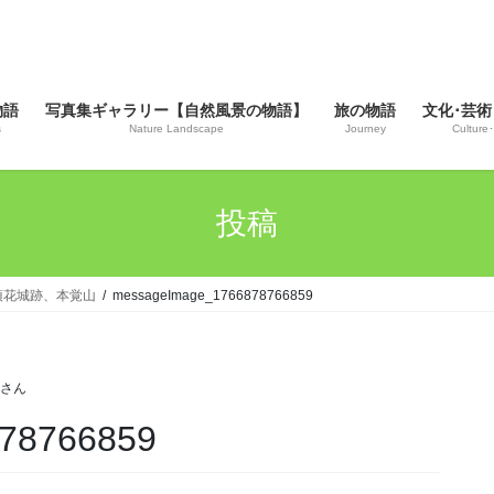
物語
写真集ギャラリー【自然風景の物語】
旅の物語
文化･芸術
s
Nature Landscape
Journey
Culture･
投稿
と須花城跡、本覚山
messageImage_1766878766859
じさん
78766859