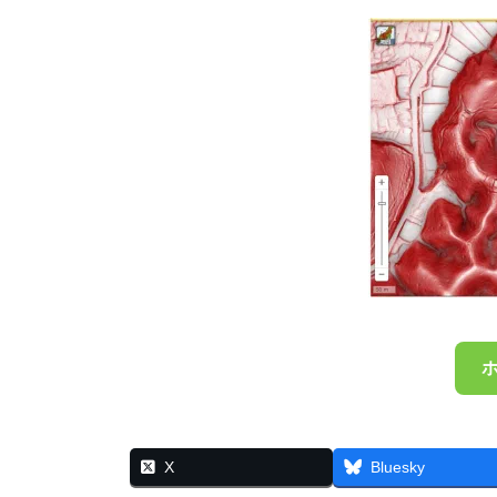
X
Bluesky