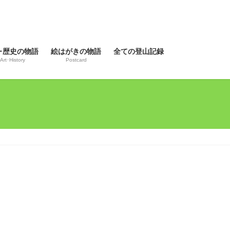
･歴史の物語
絵はがきの物語
全ての登山記録
Art･History
Postcard