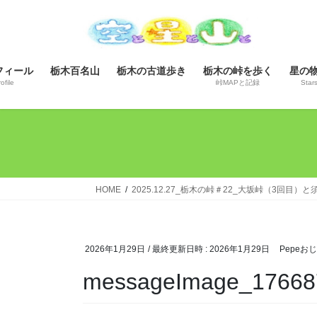
コ
ナ
ン
ビ
テ
ゲ
ン
ー
フィール
栃木百名山
栃木の古道歩き
栃木の峠を歩く
星の
ツ
シ
ofile
峠MAPと記録
Star
へ
ョ
ス
ン
キ
に
ッ
移
プ
動
HOME
2025.12.27_栃木の峠＃22_大坂峠（3回目）
2026年1月29日
/ 最終更新日時 :
2026年1月29日
Pepeお
messageImage_17668