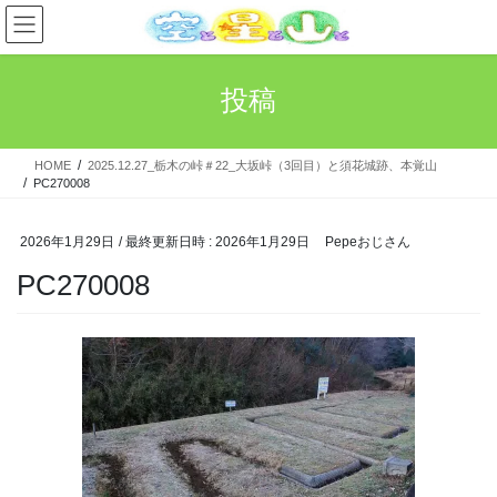
コ
ナ
ン
ビ
テ
ゲ
ン
ー
投稿
ツ
シ
へ
ョ
ス
ン
HOME
2025.12.27_栃木の峠＃22_大坂峠（3回目）と須花城跡、本覚山
キ
に
PC270008
ッ
移
プ
動
2026年1月29日
/ 最終更新日時 :
2026年1月29日
Pepeおじさん
PC270008