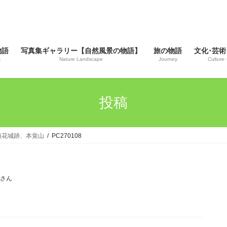
物語
写真集ギャラリー【自然風景の物語】
旅の物語
文化･芸術
s
Nature Landscape
Journey
Culture･
投稿
と須花城跡、本覚山
PC270108
じさん