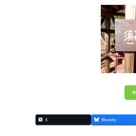
X
Bluesky