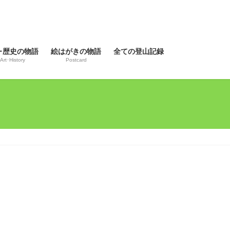
･歴史の物語
絵はがきの物語
全ての登山記録
Art･History
Postcard