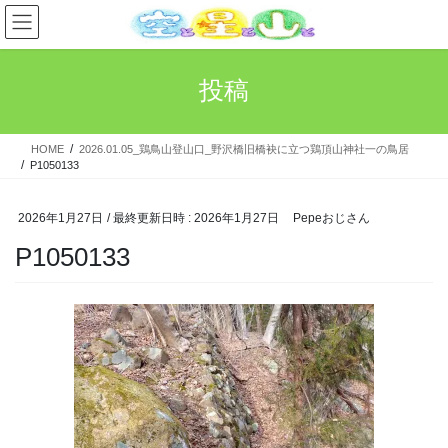
コ
ナ
ン
ビ
テ
ゲ
ン
ー
投稿
ツ
シ
へ
ョ
ス
ン
HOME
2026.01.05_鶏鳥山登山口_野沢橋旧橋袂に立つ鶏頂山神社一の鳥居
キ
に
P1050133
ッ
移
プ
動
2026年1月27日
/ 最終更新日時 :
2026年1月27日
Pepeおじさん
P1050133