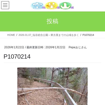
コ
ナ
ン
ビ
テ
ゲ
ン
ー
投稿
ツ
シ
へ
ョ
ス
ン
HOME
2026.01.07_塩谷総合公園～東古屋までの山域を歩く
P1070214
キ
に
ッ
移
プ
動
2026年1月22日
/ 最終更新日時 :
2026年1月22日
Pepeおじさん
P1070214