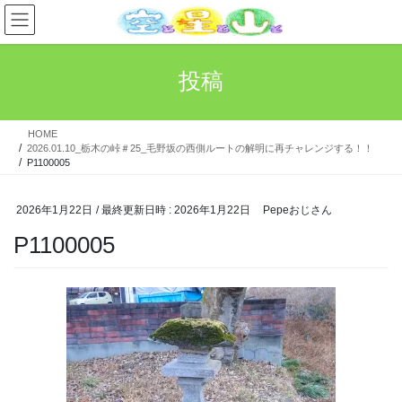
コ
ナ
ン
ビ
テ
ゲ
ン
ー
投稿
ツ
シ
へ
ョ
ス
ン
HOME
キ
に
2026.01.10_栃木の峠＃25_毛野坂の西側ルートの解明に再チャレンジする！！
ッ
移
P1100005
プ
動
2026年1月22日
/ 最終更新日時 :
2026年1月22日
Pepeおじさん
P1100005