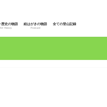
･歴史の物語
絵はがきの物語
全ての登山記録
Art･History
Postcard