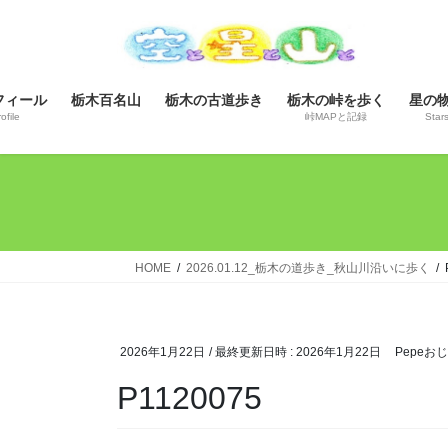
コ
ナ
ン
ビ
テ
ゲ
ン
ー
フィール
栃木百名山
栃木の古道歩き
栃木の峠を歩く
星の
ツ
シ
ofile
峠MAPと記録
Star
へ
ョ
ス
ン
キ
に
ッ
移
プ
動
HOME
2026.01.12_栃木の道歩き_秋山川沿いに歩く
2026年1月22日
/ 最終更新日時 :
2026年1月22日
Pepeお
P1120075