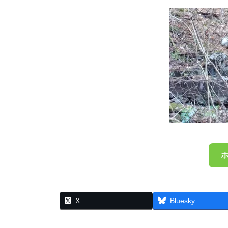
X
Bluesky