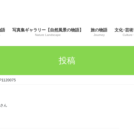
物語
写真集ギャラリー【自然風景の物語】
旅の物語
文化･芸術
s
Nature Landscape
Journey
Culture･
投稿
P1120075
じさん