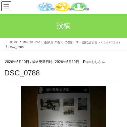
コ
ナ
ン
ビ
テ
ゲ
ン
ー
投稿
ツ
シ
へ
ョ
ス
ン
HOME
2026.01.13-15_南伊豆_2泊3日の旅行_季一遊に泊まる（2日目&3日目）
キ
に
DSC_0788
ッ
移
プ
動
2026年6月10日
/ 最終更新日時 :
2026年6月10日
Pepeおじさん
DSC_0788