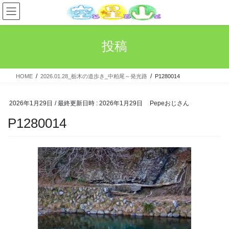
コ
ナ
ン
ビ
テ
ゲ
ン
ー
投稿
ツ
シ
へ
ョ
ス
ン
HOME
2026.01.28_栃木の道歩き_中粕尾～発光路
P1280014
キ
に
ッ
移
プ
動
2026年1月29日
/ 最終更新日時 :
2026年1月29日
Pepeおじさん
P1280014