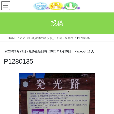
コ
ナ
ン
ビ
テ
ゲ
ン
ー
投稿
ツ
シ
へ
ョ
ス
ン
HOME
2026.01.28_栃木の道歩き_中粕尾～発光路
P1280135
キ
に
ッ
移
プ
動
2026年1月29日
/ 最終更新日時 :
2026年1月29日
Pepeおじさん
P1280135