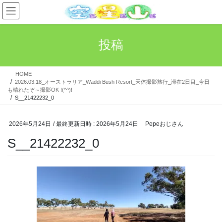
コ
ナ
ン
ビ
テ
ゲ
ン
ー
投稿
ツ
シ
へ
ョ
ス
ン
HOME
キ
に
2026.03.18_オーストラリア_Waddi Bush Resort_天体撮影旅行_滞在2日目_今日
ッ
移
も晴れたぞ～撮影OK !(^^)!
プ
動
S__21422232_0
2026年5月24日
/ 最終更新日時 :
2026年5月24日
Pepeおじさん
S__21422232_0