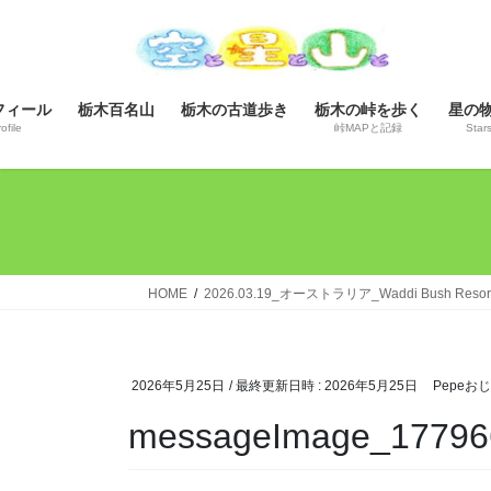
コ
ナ
ン
ビ
テ
ゲ
ン
ー
フィール
栃木百名山
栃木の古道歩き
栃木の峠を歩く
星の
ツ
シ
ofile
峠MAPと記録
Star
へ
ョ
ス
ン
キ
に
ッ
移
プ
動
HOME
2026.03.19_オーストラリア_Waddi Bush Re
2026年5月25日
/ 最終更新日時 :
2026年5月25日
Pepeお
messageImage_17796