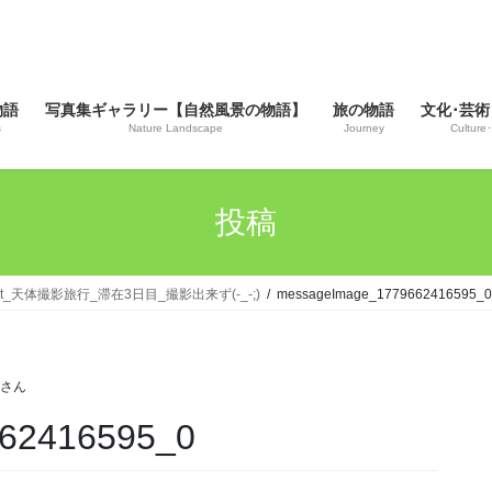
物語
写真集ギャラリー【自然風景の物語】
旅の物語
文化･芸術
s
Nature Landscape
Journey
Culture･
投稿
sort_天体撮影旅行_滞在3日目_撮影出来ず(-_-;)
messageImage_1779662416595_0
じさん
62416595_0