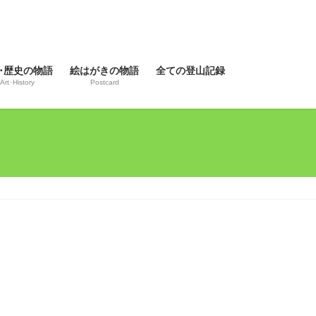
･歴史の物語
絵はがきの物語
全ての登山記録
Art･History
Postcard