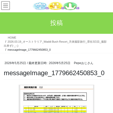
コ
ナ
ン
ビ
テ
ゲ
ン
ー
投稿
ツ
シ
へ
ョ
ス
ン
HOME
キ
に
2026.03.19_オーストラリア_Waddi Bush Resort_天体撮影旅行_滞在3日目_撮影
ッ
移
出来ず(-_-;)
プ
動
messageImage_1779662450853_0
2026年5月25日
/ 最終更新日時 :
2026年5月25日
Pepeおじさん
messageImage_1779662450853_0