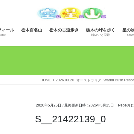
コ
ナ
ン
ビ
テ
ゲ
ン
ー
フィール
栃木百名山
栃木の古道歩き
栃木の峠を歩く
星の
ツ
シ
ofile
峠MAPと記録
Star
へ
ョ
ス
ン
キ
に
ッ
移
プ
動
HOME
2026.03.20_オーストラリア_Waddi Bush R
2026年5月25日
/ 最終更新日時 :
2026年5月25日
Pepeお
S__21422139_0