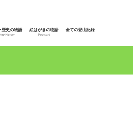
･歴史の物語
絵はがきの物語
全ての登山記録
Art･History
Postcard