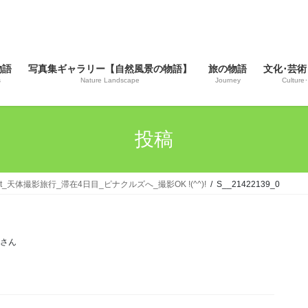
物語
写真集ギャラリー【自然風景の物語】
旅の物語
文化･芸術
s
Nature Landscape
Journey
Culture･
投稿
esort_天体撮影旅行_滞在4日目_ピナクルズへ_撮影OK !(^^)!
S__21422139_0
じさん