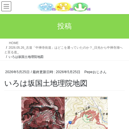
コ
ナ
ン
ビ
テ
ゲ
ン
ー
投稿
ツ
シ
へ
ョ
ス
ン
HOME
キ
に
2026.05.26_古道「中禅寺街道」はどこを通っていたのか？_日光から中禅寺湖へ
ッ
移
と至る道_
プ
動
いろは坂国土地理院地図
2026年5月25日
/ 最終更新日時 :
2026年5月25日
Pepeおじさん
いろは坂国土地理院地図