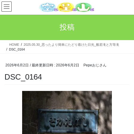
コ
ナ
ン
ビ
テ
ゲ
ン
ー
投稿
ツ
シ
へ
ョ
ス
ン
HOME
2025.05.30_思ったより簡単にたどり着けた日光_般若滝と方等滝
キ
に
DSC_0164
ッ
移
プ
動
2026年6月2日
/ 最終更新日時 :
2026年6月2日
Pepeおじさん
DSC_0164