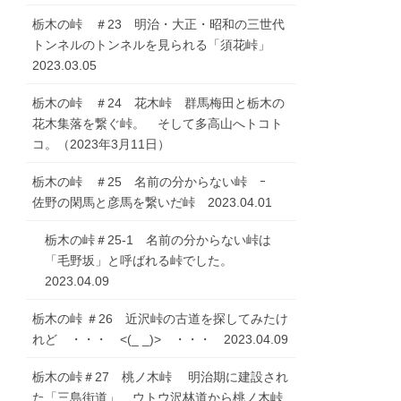
栃木の峠 ＃23 明治・大正・昭和の三世代
トンネルのトンネルを見られる「須花峠」
2023.03.05
栃木の峠 ＃24 花木峠 群馬梅田と栃木の
花木集落を繋ぐ峠。 そして多高山へトコト
コ。（2023年3月11日）
栃木の峠 ＃25 名前の分からない峠 ｰ
佐野の閑馬と彦馬を繋いだ峠 2023.04.01
栃木の峠＃25-1 名前の分からない峠は
「毛野坂」と呼ばれる峠でした。
2023.04.09
栃木の峠 ＃26 近沢峠の古道を探してみたけ
れど ・・・ <(_ _)> ・・・ 2023.04.09
栃木の峠＃27 桃ノ木峠 明治期に建設され
た「三島街道」 ウトウ沢林道から桃ノ木峠