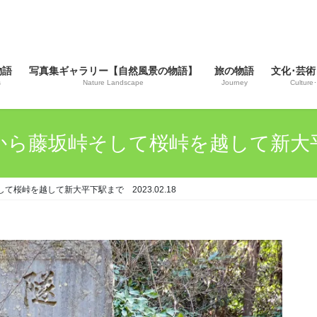
物語
写真集ギャラリー【自然風景の物語】
旅の物語
文化･芸術
s
Nature Landscape
Journey
Culture･
ら藤坂峠そして桜峠を越して新大平下駅
桜峠を越して新大平下駅まで 2023.02.18