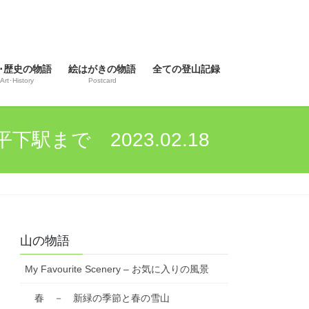
･歴史の物語
絵はがきの物語
全ての登山記録
Art･History
Postcard
まで 2023.02.18
山の物語
My Favourite Scenery – お気に入りの風景
春 － 新緑の季節と春の雪山