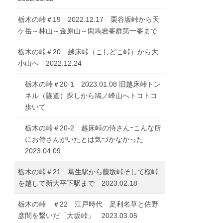
栃木の峠＃19 2022.12.17 栗谷坂峠から天
ケ岳～林山～金原山～閑馬岩峯群第一峯まで
栃木の峠＃20 越床峠（こしどこ峠）から大
小山へ 2022.12.24
栃木の峠＃20-1 2023.01.08 旧越床峠トン
ネル（隧道）探しから鳩ノ峰山へトコトコ
歩いて
栃木の峠＃20-2 越床峠の侍さんｰこんな所
にお侍さんがいたとは気づかなかった
2023.04.09
栃木の峠＃21 葛生駅から藤坂峠そして桜峠
を越して新大平下駅まで 2023.02.18
栃木の峠 ＃22 江戸時代 足利名草と佐野
彦間を繋いだ「大坂峠」 2023.03.05