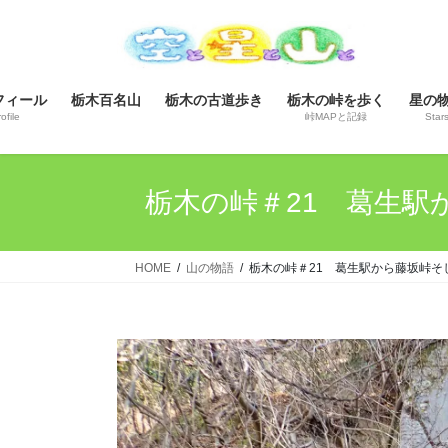
コ
ナ
ン
ビ
テ
ゲ
ン
ー
フィール
栃木百名山
栃木の古道歩き
栃木の峠を歩く
星の
ツ
シ
ofile
峠MAPと記録
Star
へ
ョ
ス
ン
キ
に
栃木の峠＃21 葛生駅か
ッ
移
プ
動
HOME
山の物語
栃木の峠＃21 葛生駅から藤坂峠そして