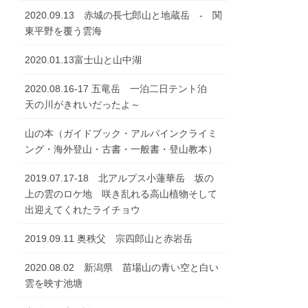
2020.09.13 赤城の長七郎山と地蔵岳 - 関
東平野を覆う雲海
2020.01.13富士山と山中湖
2020.08.16-17 五竜岳 一泊二日テント泊
天の川がきれいだったよ～
山の本（ガイドブック・アルパインクライミ
ング・海外登山・古書・一般書・登山教本）
2019.07.17-18 北アルプス小蓮華岳 坂の
上の雲のロケ地 咲き乱れる高山植物そして
出迎えてくれたライチョウ
2019.09.11 奥秩父 宗四郎山と赤岩岳
2020.08.02 新潟県 苗場山の青い空と白い
雲を映す池塘