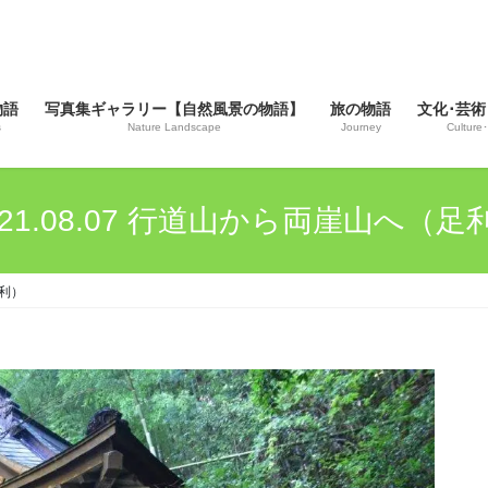
物語
写真集ギャラリー【自然風景の物語】
旅の物語
文化･芸術
s
Nature Landscape
Journey
Culture･
021.08.07 行道山から両崖山へ（足
足利）