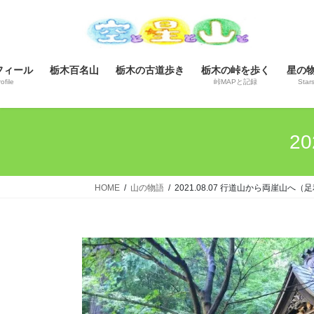
コ
ナ
ン
ビ
テ
ゲ
ン
ー
フィール
栃木百名山
栃木の古道歩き
栃木の峠を歩く
星の
ツ
シ
ofile
峠MAPと記録
Star
へ
ョ
ス
ン
キ
に
2
ッ
移
プ
動
HOME
山の物語
2021.08.07 行道山から両崖山へ（