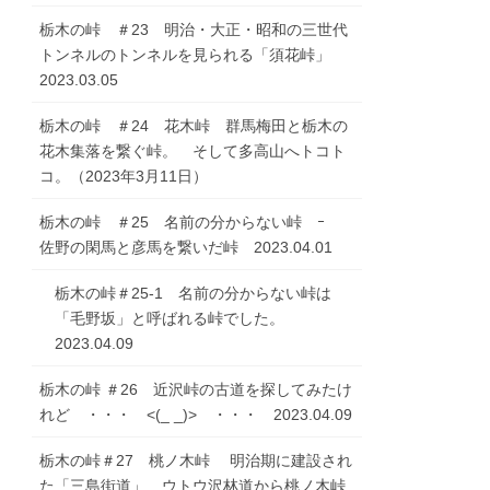
栃木の峠 ＃23 明治・大正・昭和の三世代
トンネルのトンネルを見られる「須花峠」
2023.03.05
栃木の峠 ＃24 花木峠 群馬梅田と栃木の
花木集落を繋ぐ峠。 そして多高山へトコト
コ。（2023年3月11日）
栃木の峠 ＃25 名前の分からない峠 ｰ
佐野の閑馬と彦馬を繋いだ峠 2023.04.01
栃木の峠＃25-1 名前の分からない峠は
「毛野坂」と呼ばれる峠でした。
2023.04.09
栃木の峠 ＃26 近沢峠の古道を探してみたけ
れど ・・・ <(_ _)> ・・・ 2023.04.09
栃木の峠＃27 桃ノ木峠 明治期に建設され
た「三島街道」 ウトウ沢林道から桃ノ木峠