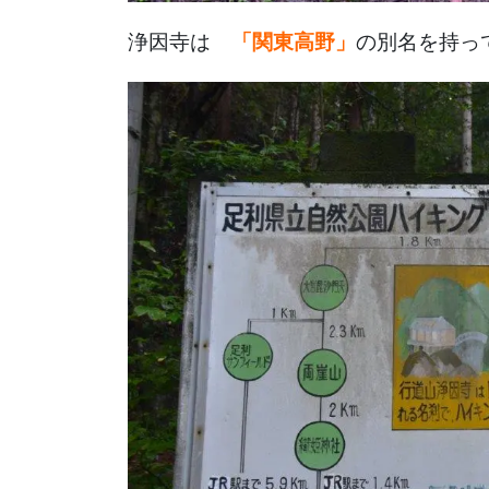
浄因寺は
「関東高野」
の別名を持っ