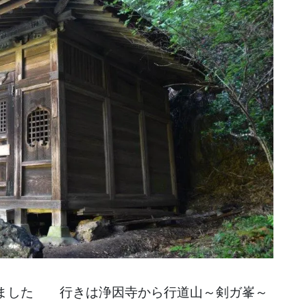
来ました 行きは浄因寺から行道山～剣ガ峯～