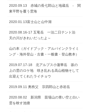
2020.09.13 赤城の長七郎山と地蔵岳 - 関
東平野を覆う雲海
2020.01.13富士山と山中湖
2020.08.16-17 五竜岳 一泊二日テント泊
天の川がきれいだったよ～
山の本（ガイドブック・アルパインクライミ
ング・海外登山・古書・一般書・登山教本）
2019.07.17-18 北アルプス小蓮華岳 坂の
上の雲のロケ地 咲き乱れる高山植物そして
出迎えてくれたライチョウ
2019.09.11 奥秩父 宗四郎山と赤岩岳
2020.08.02 新潟県 苗場山の青い空と白い
雲を映す池塘