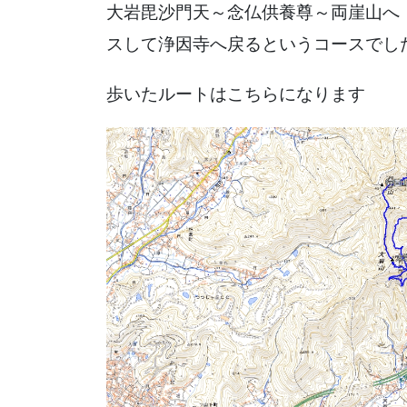
大岩毘沙門天～念仏供養尊～両崖山へ
スして浄因寺へ戻ると
歩いたルートはこちらになります