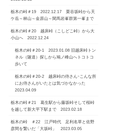
栃木の峠＃19 2022.12.17 栗谷坂峠から天
ケ岳～林山～金原山～閑馬岩峯群第一峯まで
栃木の峠＃20 越床峠（こしどこ峠）から大
小山へ 2022.12.24
栃木の峠＃20-1 2023.01.08 旧越床峠トン
ネル（隧道）探しから鳩ノ峰山へトコトコ
歩いて
栃木の峠＃20-2 越床峠の侍さんｰこんな所
にお侍さんがいたとは気づかなかった
2023.04.09
栃木の峠＃21 葛生駅から藤坂峠そして桜峠
を越して新大平下駅まで 2023.02.18
栃木の峠 ＃22 江戸時代 足利名草と佐野
彦間を繋いだ「大坂峠」 2023.03.05