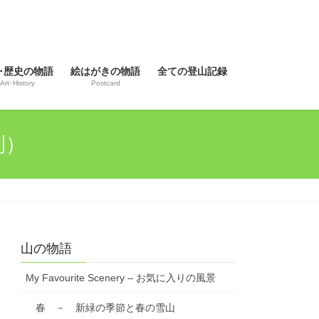
･歴史の物語
絵はがきの物語
全ての登山記録
Art･History
Postcard
利）
山の物語
My Favourite Scenery – お気に入りの風景
春 － 新緑の季節と春の雪山