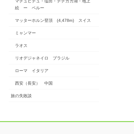
マチュピチュ・塩田・チチカカ湖・地上
絵 ー ペルー
マッターホルン登頂 (4,478m) スイス
ミャンマー
ラオス
リオデジャネイロ ブラジル
ローマ イタリア
西安（長安） 中国
旅の失敗談