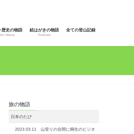
･歴史の物語
絵はがきの物語
全ての登山記録
Art･History
Postcard
旅の物語
日本のたび
2023.03.11 山登りの合間に桐生のビジネ