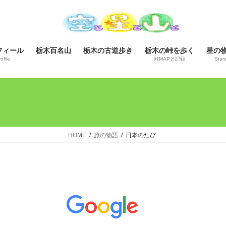
コ
ナ
ン
ビ
テ
ゲ
ン
ー
フィール
栃木百名山
栃木の古道歩き
栃木の峠を歩く
星の
ツ
シ
ofile
峠MAPと記録
Star
へ
ョ
ス
ン
キ
に
ッ
移
プ
動
HOME
旅の物語
日本のたび