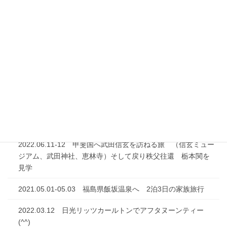
旅の物語
日本のたび
2023.03.11 山登りの合間に桐生のビジネスホテル 「ホテ
ル桐盛館」に泊まる
2022.08.29-08.30 会津西街道を訪ねながら栃木県塩原温泉
に泊まる
2022.08.12-13 群馬の古墳群を訪ねる旅で伊香保温泉に泊ま
る
2022.06.11-12 甲斐国へ武田信玄を訪ねる旅 （信玄ミュー
ジアム、武田神社、恵林寺）そして戻り秩父往還 栃本関を
見学
2021.05.01-05.03 福島県飯坂温泉へ 2泊3日の家族旅行
2022.03.12 日光リッツカールトンでアフタヌーンティー
(^^)