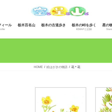
コ
ナ
ン
ビ
テ
ゲ
ン
ー
フィール
栃木百名山
栃木の古道歩き
栃木の峠を歩く
星の
ツ
シ
ofile
峠MAPと記録
Star
へ
ョ
ス
ン
キ
に
ッ
移
プ
動
HOME
絵はがきの物語
花＊花