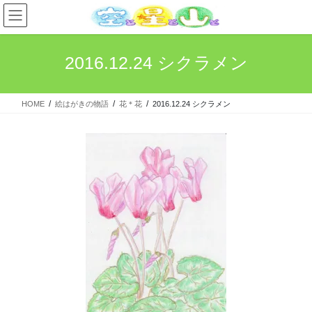
コ
ナ
ン
ビ
テ
ゲ
ン
ー
2016.12.24 シクラメン
ツ
シ
へ
ョ
ス
ン
HOME
絵はがきの物語
花＊花
2016.12.24 シクラメン
キ
に
ッ
移
プ
動