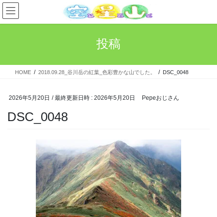
コ
ナ
ン
ビ
テ
ゲ
ン
ー
投稿
ツ
シ
へ
ョ
ス
ン
HOME
2018.09.28_谷川岳の紅葉_色彩豊かな山でした。
DSC_0048
キ
に
ッ
移
プ
動
2026年5月20日
/ 最終更新日時 :
2026年5月20日
Pepeおじさん
DSC_0048