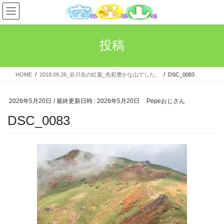
コ
ナ
ン
ビ
テ
ゲ
ン
ー
投稿
ツ
シ
へ
ョ
ス
ン
HOME
2018.09.28_谷川岳の紅葉_色彩豊かな山でした。
DSC_0083
キ
に
ッ
移
プ
動
2026年5月20日
/ 最終更新日時 :
2026年5月20日
Pepeおじさん
DSC_0083