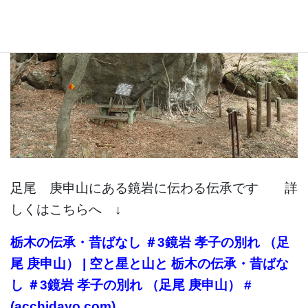
足尾 庚申山にある鏡岩に伝わる伝承です 詳
しくはこちらへ ↓
栃木の伝承・昔ばなし ＃3鏡岩 孝子の別れ （足
尾 庚申山） | 空と星と山と 栃木の伝承・昔ばな
し ＃3鏡岩 孝子の別れ （足尾 庚申山） #
(acchidayo.com)