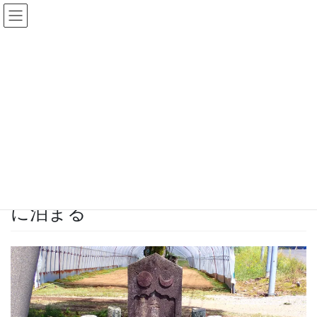
コ
ナ
ン
ビ
テ
ゲ
ン
ー
旅の物語
ツ
シ
へ
ョ
ス
ン
HOME
旅の物語
会津西街道を旅しながら塩原温泉に泊まる
キ
に
ッ
移
プ
動
2022年9月10日
/ 最終更新日時 :
2022年9月10日
Pepeおじさん
旅の物語
会津西街道を旅しながら塩原温泉
に泊まる