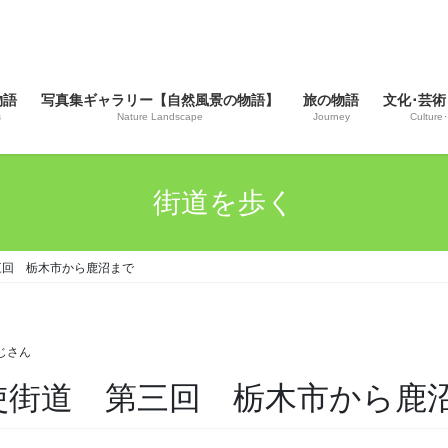
物語
写真集ギャラリー【自然風景の物語】
旅の物語
文化･芸術
s
Nature Landscape
Journey
Culture･
街道を歩く
 第三回 栃木市から鹿沼まで
おじさん
光例幣使街道 第三回 栃木市から鹿