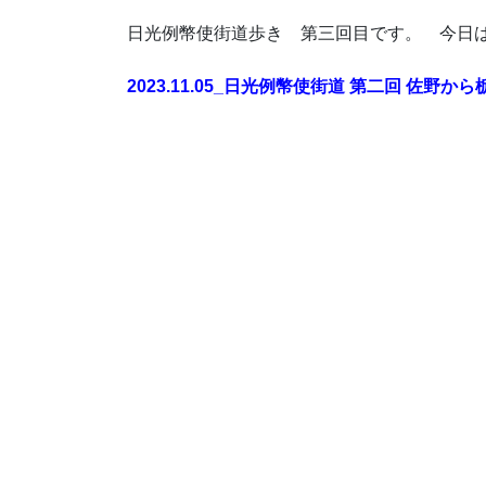
日光例幣使街道歩き 第三回目です。 今日
2023.11.05_日光例幣使街道 第二回 佐野か