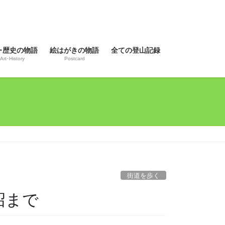
･歴史の物語
絵はがきの物語
全ての登山記録
Art･History
Postcard
街道を歩く
沼まで