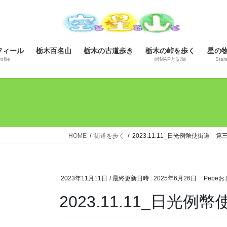
コ
ナ
ン
ビ
テ
ゲ
ン
ー
フィール
栃木百名山
栃木の古道歩き
栃木の峠を歩く
星の
ツ
シ
ofile
峠MAPと記録
Star
へ
ョ
ス
ン
キ
に
ッ
移
プ
動
HOME
街道を歩く
2023.11.11_日光例幣使街道
2023年11月11日
/ 最終更新日時 :
2025年6月26日
Pepe
2023.11.11_日