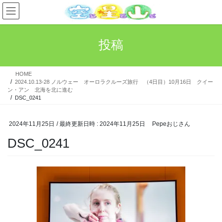
コ
ナ
ン
ビ
テ
ゲ
ン
ー
投稿
ツ
シ
へ
ョ
ス
ン
HOME
キ
に
2024.10.13-28 ノルウェー オーロラクルーズ旅行 （4日目）10月16日 クイー
ッ
移
ン・アン 北海を北に進む
プ
動
DSC_0241
2024年11月25日
/ 最終更新日時 :
2024年11月25日
Pepeおじさん
DSC_0241