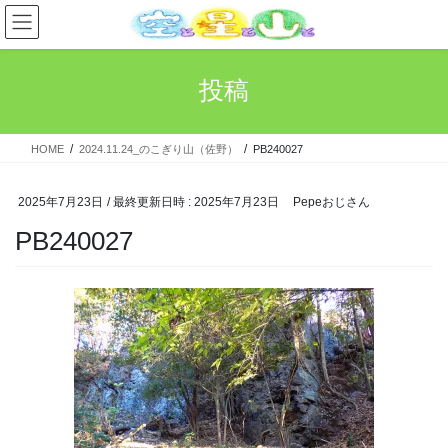
コ
ナ
ン
ビ
テ
ゲ
ン
ー
投稿
ツ
シ
へ
ョ
ス
ン
HOME
2024.11.24_のこぎり山（佐野）
PB240027
キ
に
ッ
移
プ
動
2025年7月23日
/ 最終更新日時 :
2025年7月23日
Pepeおじさん
PB240027