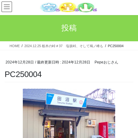
コ
ナ
ン
ビ
テ
ゲ
ン
ー
投稿
ツ
シ
へ
ョ
ス
ン
HOME
2024.12.25 栃木の峠＃37 塩坂峠、そして鳩ノ峰も
PC250004
キ
に
ッ
移
プ
動
2024年12月28日
/ 最終更新日時 :
2024年12月28日
Pepeおじさん
PC250004